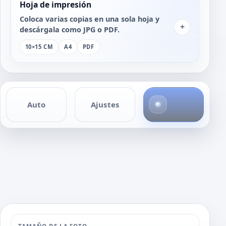
Hoja de impresión
Coloca varias copias en una sola hoja y
+
descárgala como JPG o PDF.
10×15 CM
A4
PDF
4
Auto
Ajustes
f
o
t
o
s