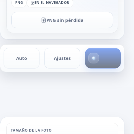
PNG
EN EL NAVEGADOR
PNG sin pérdida
4
Auto
Ajustes
f
o
t
o
s
TAMAÑO DE LA FOTO