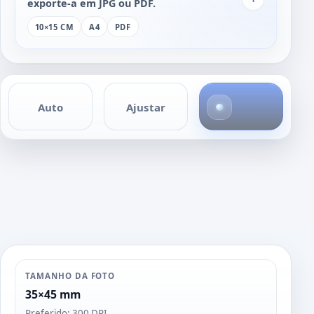
exporte-a em JPG ou PDF.
10×15 CM
A4
PDF
4
Auto
Ajustar
f
o
t
o
s
TAMANHO DA FOTO
35×45 mm
Preferido: 300 DPI