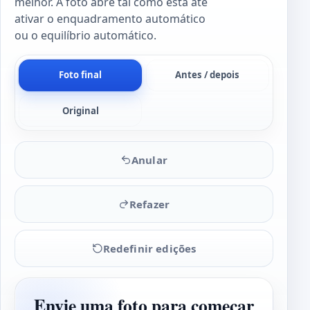
melhor. A foto abre tal como está até
ativar o enquadramento automático
ou o equilíbrio automático.
Foto final
Antes / depois
Original
Anular
Refazer
Redefinir edições
Envie uma foto para começar