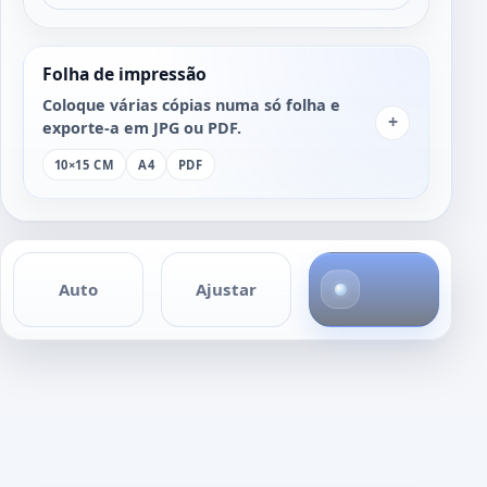
Folha de impressão
Coloque várias cópias numa só folha e
+
exporte-a em JPG ou PDF.
10×15 CM
A4
PDF
4
Auto
Ajustar
f
o
t
o
s