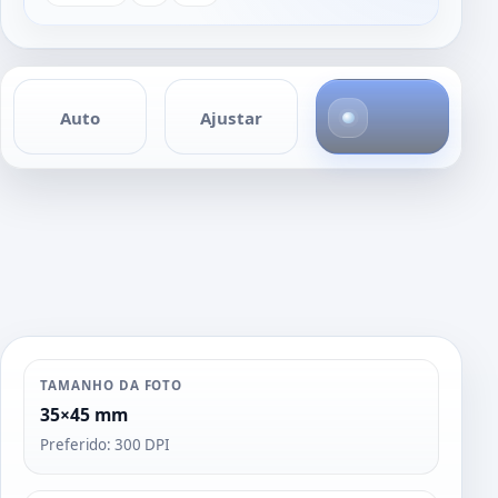
4
Auto
Ajustar
f
o
t
o
s
TAMANHO DA FOTO
35×45 mm
Preferido: 300 DPI