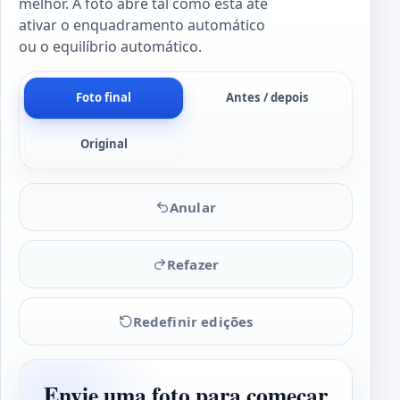
melhor. A foto abre tal como está até
ativar o enquadramento automático
ou o equilíbrio automático.
Foto final
Antes / depois
Original
Anular
Refazer
Redefinir edições
Envie uma foto para começar