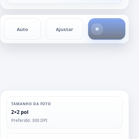
1
Auto
Ajustar
f
o
t
o
TAMANHO DA FOTO
2×2 pol
Preferido: 300 DPI