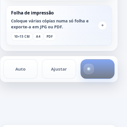
Folha de impressão
Coloque várias cópias numa só folha e
+
exporte-a em JPG ou PDF.
10×15 CM
A4
PDF
4
Auto
Ajustar
f
o
t
o
s