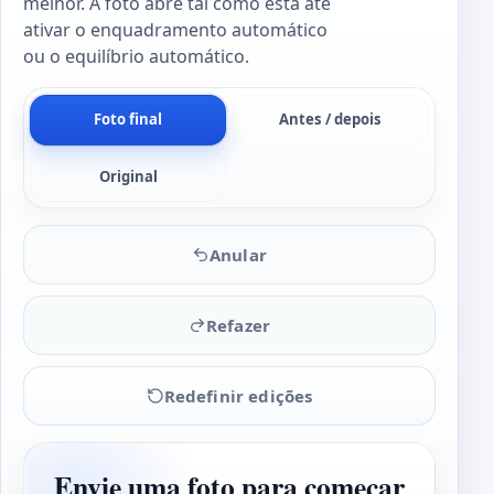
melhor. A foto abre tal como está até
ativar o enquadramento automático
ou o equilíbrio automático.
Foto final
Antes / depois
Original
Anular
Refazer
Redefinir edições
Envie uma foto para começar