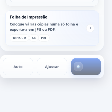
Folha de impressão
Coloque várias cópias numa só folha e
+
exporte-a em JPG ou PDF.
10×15 CM
A4
PDF
4
Auto
Ajustar
f
o
t
o
s