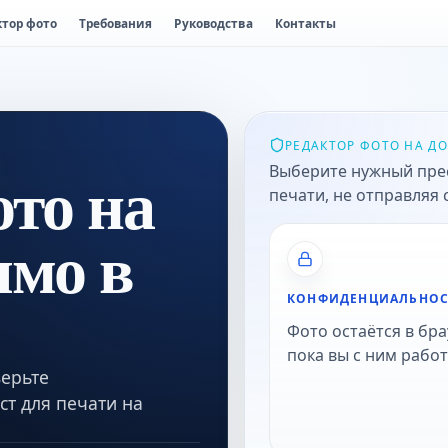
ктор фото
Требования
Руководства
Контакты
РЕДАКТОР ФОТО НА ДО
ото на
Выберите нужный пресе
печати, не отправляя 
ямо в
КОНФИДЕНЦИАЛЬНОС
Фото остаётся в бра
пока вы с ним работ
верьте
ст для печати на