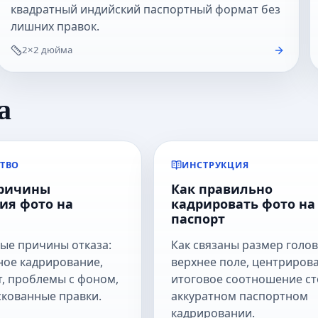
квадратный индийский паспортный формат без
лишних правок.
2×2 дюйма
а
ТВО
ИНСТРУКЦИЯ
причины
Как правильно
ия фото на
кадрировать фото на
паспорт
ые причины отказа:
Как связаны размер голов
ое кадрирование,
верхнее поле, центриров
т, проблемы с фоном,
итоговое соотношение ст
скованные правки.
аккуратном паспортном
кадрировании.