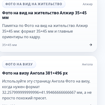
ФОТО НА ВИД НА ЖИТЕЛЬСТВО
Алжир
Фото на вид на жительство Алжир 35×45
мм
Памятка по Фото на вид на жительство Алжир
35×45 мм: формат 35×45 мм и главные
ориентиры по кадру.
35×45 мм
ФОТО НА ВИЗУ
Ангола
Фото на визу Ангола 381×496 px
Используйте эту страницу Ангола Фото на визу,
когда нужен формат
32.257999999999996×41.99466666666667 мм, а не
просто похожий пресет.
381×496 px