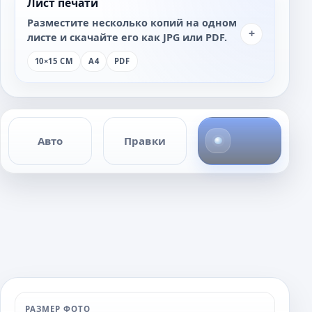
Лист печати
Разместите несколько копий на одном
+
листе и скачайте его как JPG или PDF.
10×15 СМ
A4
PDF
4
Авто
Правки
ф
о
т
о
РАЗМЕР ФОТО