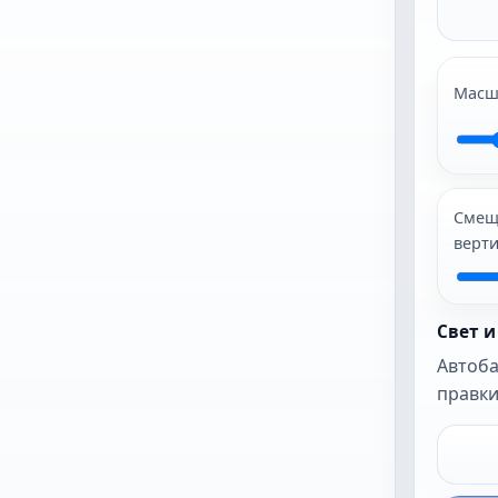
начать
Масш
Лучше всего
подходят JPG и
PNG. После
загрузки фото
откроется как
Смещ
есть, пока вы
верт
ами не включите
автокадр или
автокоррекцию.
Свет и
Автоба
правки