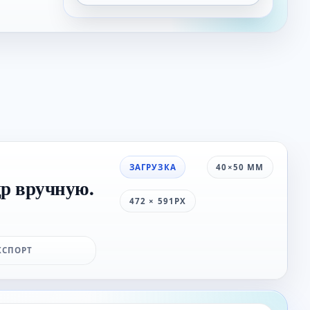
ЗАГРУЗКА
40×50 ММ
др вручную.
472 × 591PX
КСПОРТ