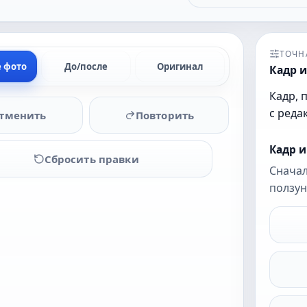
ТОЧН
е фото
До/после
Оригинал
Кадр и
Кадр, 
с реда
тменить
Повторить
Кадр 
Сбросить правки
Сначал
ползун
Загрузите
фото,
чтобы