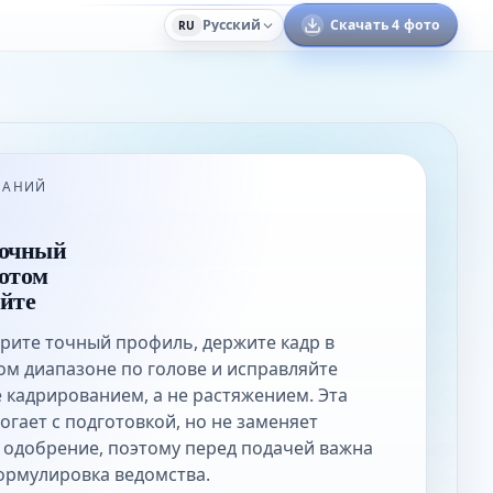
Русский
Скачать 4 фото
RU
ВАНИЙ
точный
отом
йте
рите точный профиль, держите кадр в
м диапазоне по голове и исправляйте
 кадрированием, а не растяжением. Эта
огает с подготовкой, но не заменяет
одобрение, поэтому перед подачей важна
ормулировка ведомства.