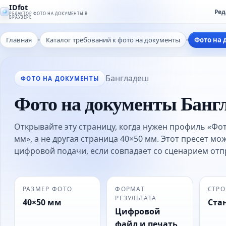
IDfot
Ред
РЕДАКТОР ФОТО НА ДОКУМЕНТЫ В
БРАУЗЕРЕ
Главная
Каталог требований к фото на документы
Фото на 
Бангладеш
ФОТО НА ДОКУМЕНТЫ
Фото на документы Банг
Открывайте эту страницу, когда нужен профиль «Фо
мм», а не другая страница 40×50 мм. Этот пресет мож
цифровой подачи, если совпадает со сценарием отп
РАЗМЕР ФОТО
ФОРМАТ
СТРО
РЕЗУЛЬТАТА
40×50 мм
Ста
Цифровой
файл и печать