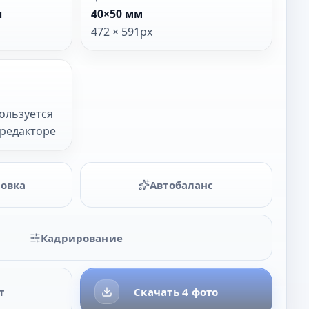
ы
40×50 мм
472 × 591px
Н
ользуется
в редакторе
товка
Автобаланс
Кадрирование
т
Скачать 4 фото