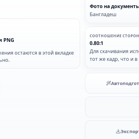
Фото на документ
Бангладеш
СООТНОШЕНИЕ СТОРО
и PNG
0.80:1
Для скачивания исп
ения остаются в этой вкладке
тот же кадр, что и 
ьно.
Автоподго
Экспор