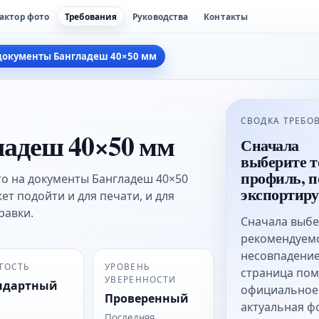
актор фото
Требования
Руководства
Контакты
документы Бангладеш 40×50 мм
СВОДКА ТРЕБО
ладеш 40×50 мм
Сначала
выберите 
профиль, п
то на документы Бангладеш 40×50
экспортиру
ет подойти и для печати, и для
равки.
Сначала выбе
рекомендуемо
несовпадение
ГОСТЬ
УРОВЕНЬ
страница пом
УВЕРЕННОСТИ
ндартный
официальное 
Проверенный
актуальная ф
Последняя