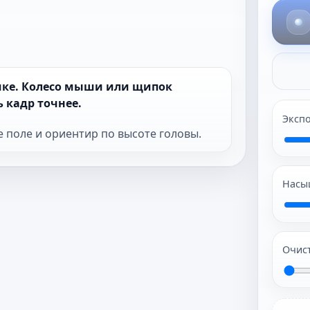
амке. Колесо мыши или щипок
 кадр точнее.
Эксп
е поле и ориентир по высоте головы.
Насы
Очис