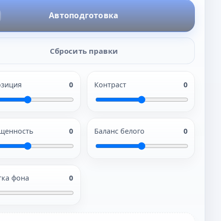
Автоподготовка
Сбросить правки
озиция
0
Контраст
0
щенность
0
Баланс белого
0
тка фона
0