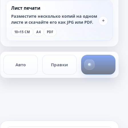
Лист печати
Разместите несколько копий на одном
+
листе и скачайте его как JPG или PDF.
10×15 СМ
A4
PDF
4
Авто
Правки
ф
о
т
о