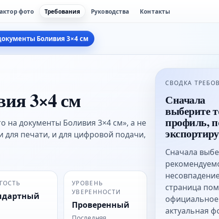
актор фото
Требования
Руководства
Контакты
документы Боливия 3×4 см
СВОДКА ТРЕБО
вия 3×4 см
Сначала
выберите 
профиль, п
о на документы Боливия 3×4 см», а не
экспортиру
и для печати, и для цифровой подачи,
Сначала выбе
рекомендуемо
несовпадение
ГОСТЬ
УРОВЕНЬ
страница пом
УВЕРЕННОСТИ
ндартный
официальное 
Проверенный
актуальная ф
Последняя