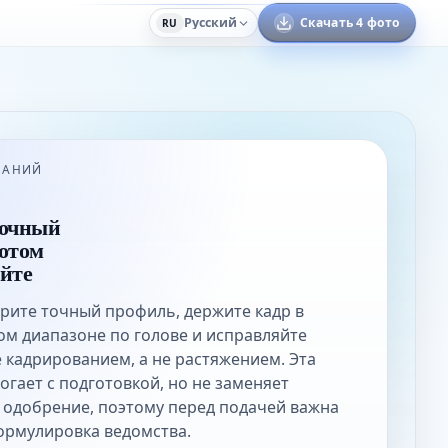
Русский
Скачать 4 фото
RU
ВАНИЙ
точный
отом
йте
рите точный профиль, держите кадр в
м диапазоне по голове и исправляйте
 кадрированием, а не растяжением. Эта
огает с подготовкой, но не заменяет
одобрение, поэтому перед подачей важна
ормулировка ведомства.