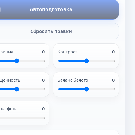
Автоподготовка
Сбросить правки
озиция
0
Контраст
0
щенность
0
Баланс белого
0
тка фона
0