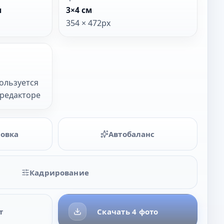
ы
3×4 см
354 × 472px
Н
ользуется
в редакторе
товка
Автобаланс
Кадрирование
т
Скачать 4 фото