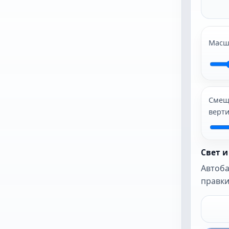
начать
Масш
Лучше всего
подходят JPG и
PNG. После
загрузки фото
откроется как
Смещ
есть, пока вы
верт
ами не включите
автокадр или
автокоррекцию.
Свет и
Автоба
правки