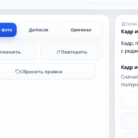
ТОЧН
е фото
До/после
Оригинал
Кадр и
Кадр, 
с реда
тменить
Повторить
Кадр 
Сбросить правки
Сначал
ползун
Загрузите
фото,
чтобы