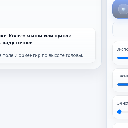
амке. Колесо мыши или щипок
 кадр точнее.
Эксп
е поле и ориентир по высоте головы.
Насы
Очис