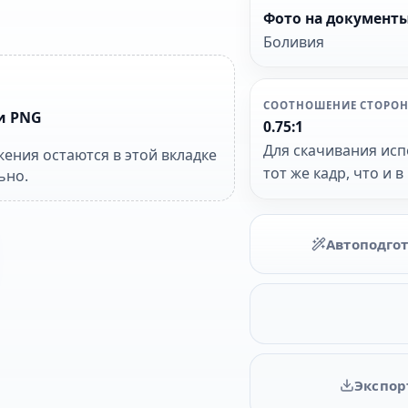
Фото на документ
Боливия
СООТНОШЕНИЕ СТОРО
и PNG
0.75:1
Для скачивания исп
ения остаются в этой вкладке
тот же кадр, что и 
ьно.
Автоподго
Экспор