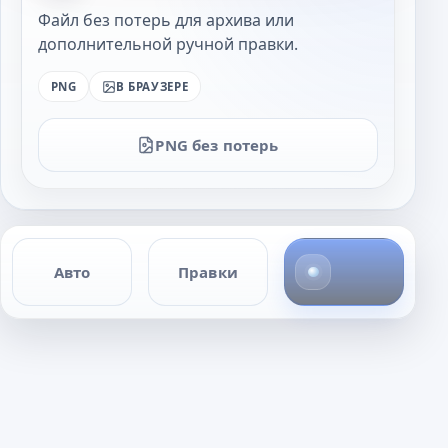
Файл без потерь для архива или
дополнительной ручной правки.
PNG
В БРАУЗЕРЕ
PNG без потерь
4
Авто
Правки
ф
о
т
о