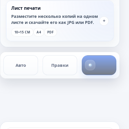
Лист печати
Разместите несколько копий на одном
+
листе и скачайте его как JPG или PDF.
10×15 СМ
A4
PDF
4
Авто
Правки
ф
о
т
о