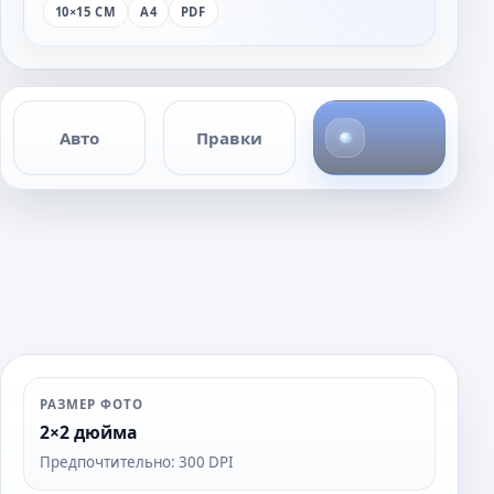
10×15 СМ
A4
PDF
1
Авто
Правки
ф
о
т
о
РАЗМЕР ФОТО
2×2 дюйма
Предпочтительно: 300 DPI