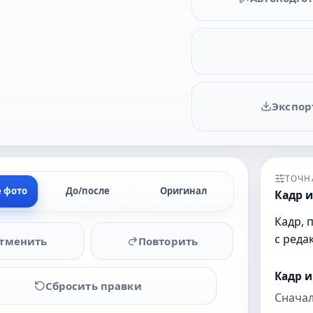
Экспор
ТОЧН
е фото
До/после
Оригинал
Кадр и
Кадр, 
с реда
тменить
Повторить
Кадр 
Сбросить правки
Сначал