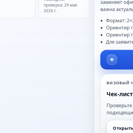
заменяет офи
проверка
:
29 мая
важна актуал
2026 г.
Формат: 2×
Ориентир п
Ориентир п
Для заявит
ВИЗОВЫЙ Ч
Чек-лист
Проверьте
подходящи
Открыть