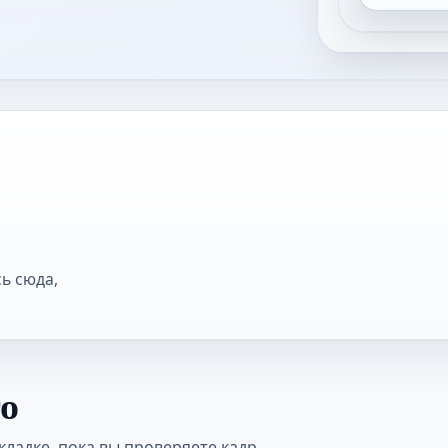
ь сюда,
то
кладке, пока вы проверяете кадр,