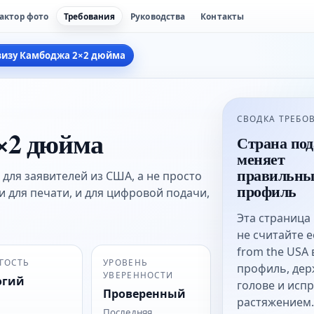
актор фото
Требования
Руководства
Контакты
визу Камбоджа 2×2 дюйма
СВОДКА ТРЕБО
2×2 дюйма
Страна под
меняет
правильн
 для заявителей из США, а не просто
профиль
и для печати, и для цифровой подачи,
Эта страница
не считайте е
from the USA
ГОСТЬ
УРОВЕНЬ
профиль, дер
УВЕРЕННОСТИ
огий
голове и исп
Проверенный
растяжением.
Последняя