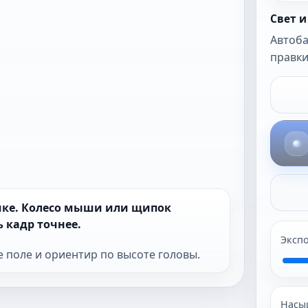
автокоррекцию.
Свет и
Автоба
правки
амке. Колесо мыши или щипок
 кадр точнее.
Эксп
е поле и ориентир по высоте головы.
Насы