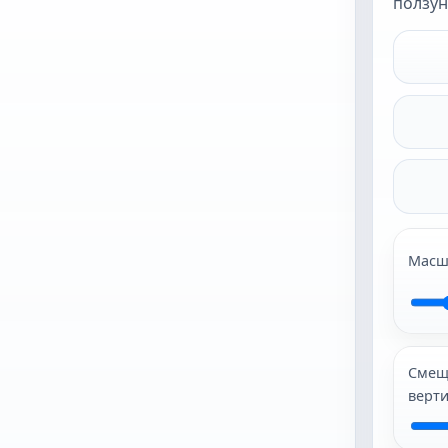
ползун
Загрузите
фото,
чтобы
начать
Масш
Лучше всего
подходят JPG и
PNG. После
загрузки фото
откроется как
Смещ
есть, пока вы
верт
ами не включите
автокадр или