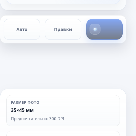
4
Авто
Правки
ф
о
т
о
РАЗМЕР ФОТО
35×45 мм
Предпочтительно: 300 DPI