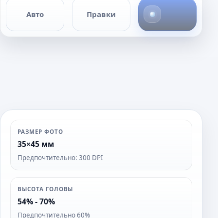
4
Авто
Правки
ф
о
т
о
РАЗМЕР ФОТО
35×45 мм
Предпочтительно: 300 DPI
ВЫСОТА ГОЛОВЫ
54% - 70%
Предпочтительно 60%