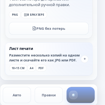
дополнительной ручной правки.
PNG
В БРАУЗЕРЕ
PNG без потерь
Лист печати
Разместите несколько копий на одном
+
листе и скачайте его как JPG или PDF.
10×15 СМ
A4
PDF
4
Авто
Правки
ф
о