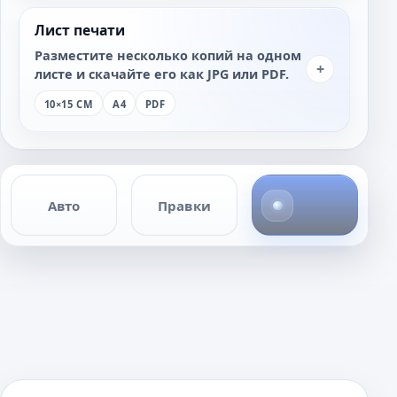
Лист печати
Разместите несколько копий на одном
+
листе и скачайте его как JPG или PDF.
10×15 СМ
A4
PDF
1
Авто
Правки
ф
о
т
о