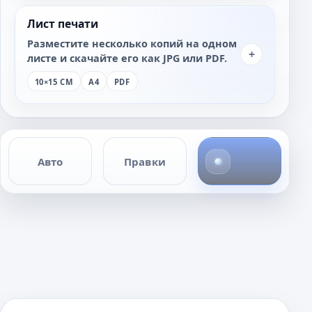
Лист печати
Разместите несколько копий на одном
+
листе и скачайте его как JPG или PDF.
10×15 СМ
A4
PDF
1
Авто
Правки
ф
о
т
о