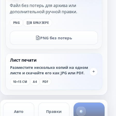
Файл без потерь для архива или
дополнительной ручной правки.
PNG
В БРАУЗЕРЕ
PNG без потерь
Лист печати
Разместите несколько копий на одном
+
листе и скачайте его как JPG или PDF.
10×15 СМ
A4
PDF
4
Авто
Правки
ф