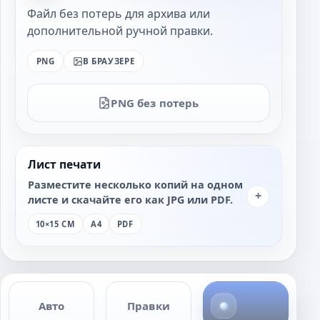
Файл без потерь для архива или
дополнительной ручной правки.
PNG
В БРАУЗЕРЕ
PNG без потерь
Лист печати
Разместите несколько копий на одном
+
листе и скачайте его как JPG или PDF.
10×15 СМ
A4
PDF
4
Авто
Правки
ф